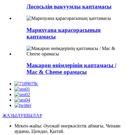
Лососьдің вакуумды қаптамасы
Марихуана қарасорасының
қаптамасы
Макарон өнімдерінің қаптамасы /
Mac & Cheese орамасы
ЖАЗЫЛУШЫЛАР
Мекен-жайы:
Әуежай өнеркәсіптік аймағы, Ченьян
ауданы, Циндао, Қытай.