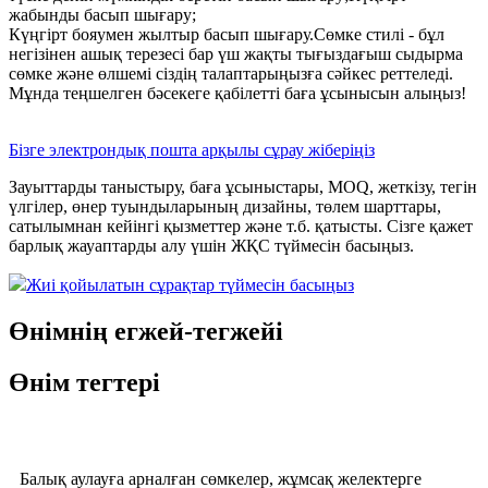
жабынды басып шығару;
Күңгірт бояумен жылтыр басып шығару.Сөмке стилі - бұл
негізінен ашық терезесі бар үш жақты тығыздағыш сыдырма
сөмке және өлшемі сіздің талаптарыңызға сәйкес реттеледі.
Мұнда теңшелген бәсекеге қабілетті баға ұсынысын алыңыз!
Бізге электрондық пошта арқылы сұрау жіберіңіз
Зауыттарды таныстыру, баға ұсыныстары, MOQ, жеткізу, тегін
үлгілер, өнер туындыларының дизайны, төлем шарттары,
сатылымнан кейінгі қызметтер және т.б. қатысты. Сізге қажет
барлық жауаптарды алу үшін ЖҚС түймесін басыңыз.
Жиі қойылатын сұрақтар түймесін басыңыз
Өнімнің егжей-тегжейі
Өнім тегтері
Балық аулауға арналған сөмкелер, жұмсақ желектерге