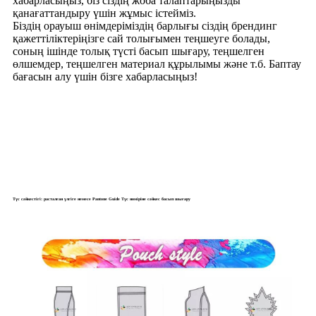
хабарласыңыз, біз сіздің жоба талаптарыңызды
қанағаттандыру үшін жұмыс істейміз.
Біздің орауыш өнімдеріміздің барлығы сіздің брендинг
қажеттіліктеріңізге сай толығымен теңшеуге болады,
соның ішінде толық түсті басып шығару, теңшелген
өлшемдер, теңшелген материал құрылымы және т.б. Баптау
бағасын алу үшін бізге хабарласыңыз!
Түс сәйкестігі: расталған үлгіге немесе Pantone Guide Түс нөміріне сәйкес басып шығару