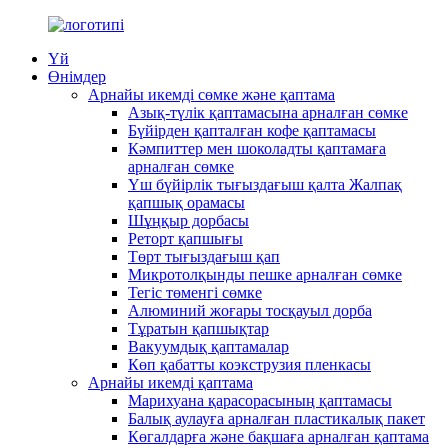
Үй
Өнімдер
Арнайы икемді сөмке және қаптама
Азық-түлік қаптамасына арналған сөмке
Бүйірден қапталған кофе қаптамасы
Кәмпиттер мен шоколадты қаптамаға
арналған сөмке
Үш бүйірлік тығыздағыш қалта Жалпақ
қапшық орамасы
Шұңқыр дорбасы
Реторт қапшығы
Төрт тығыздағыш қап
Микротолқынды пешке арналған сөмке
Тегіс төменгі сөмке
Алюминий жоғары тосқауыл дорба
Тұратын қапшықтар
Вакуумдық қаптамалар
Көп қабатты коэкструзия пленкасы
Арнайы икемді қаптама
Марихуана қарасорасының қаптамасы
Балық аулауға арналған пластикалық пакет
Көгалдарға және бақшаға арналған қаптама