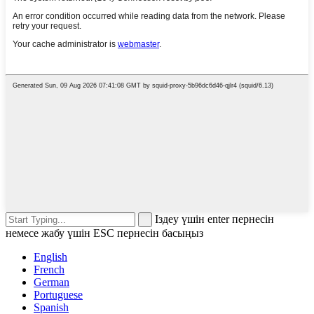
Іздеу үшін enter пернесін
немесе жабу үшін ESC пернесін басыңыз
English
French
German
Portuguese
Spanish