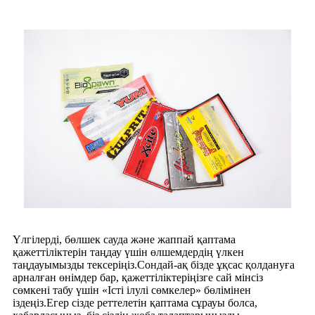
Үлгілерді, бөлшек сауда және жаппай қаптама
қажеттіліктерін таңдау үшін өлшемдердің үлкен
таңдауымызды тексеріңіз.Сондай-ақ бізде ұқсас қолдануға
арналған өнімдер бар, қажеттіліктеріңізге сай мінсіз
сөмкені табу үшін «Істі ілулі сөмкелер» бөлімінен
іздеңіз.Егер сізде реттелетін қаптама сұрауы болса,