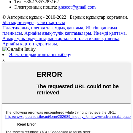
Тел:
+86-13853283162
Электрондық пошта:
grascot@gmail.com
© Авторлық құқық - 2010-2022 : Барлық құқықтар қорғалған.
Ыстық өнімдер
-
Сайт картасы
Пластикалық пленка тағамдық қаптама
,
Иілгіш қаптама
пленкасы
,
Арнайы азық-түлік қаптамалары
,
Икемді қаптама
,
Азық-түлік орауыштарына арналған пластикалық пленка
,
Арнайы картон қораптары
,
Электрондық поштаны жіберу
x