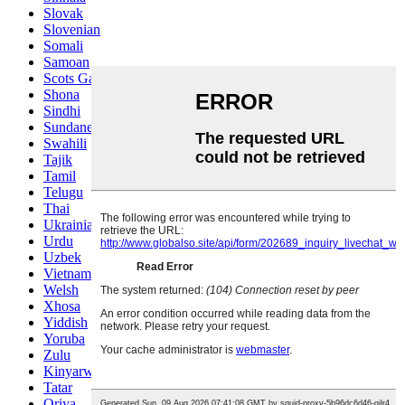
Slovak
Slovenian
Somali
Samoan
Scots Gaelic
Shona
Sindhi
Sundanese
Swahili
Tajik
Tamil
Telugu
Thai
Ukrainian
Urdu
Uzbek
Vietnamese
Welsh
Xhosa
Yiddish
Yoruba
Zulu
Kinyarwanda
Tatar
Oriya