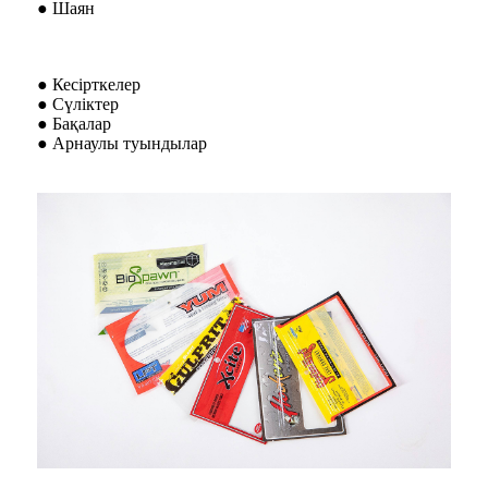
● Шаян
● Кесірткелер
● Сүліктер
● Бақалар
● Арнаулы туындылар