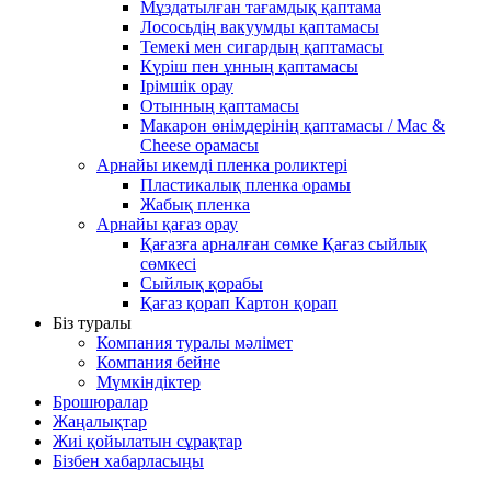
Мұздатылған тағамдық қаптама
Лососьдің вакуумды қаптамасы
Темекі мен сигардың қаптамасы
Күріш пен ұнның қаптамасы
Ірімшік орау
Отынның қаптамасы
Макарон өнімдерінің қаптамасы / Mac &
Cheese орамасы
Арнайы икемді пленка роликтері
Пластикалық пленка орамы
Жабық пленка
Арнайы қағаз орау
Қағазға арналған сөмке Қағаз сыйлық
сөмкесі
Сыйлық қорабы
Қағаз қорап Картон қорап
Біз туралы
Компания туралы мәлімет
Компания бейне
Мүмкіндіктер
Брошюралар
Жаңалықтар
Жиі қойылатын сұрақтар
Бізбен хабарласыңы