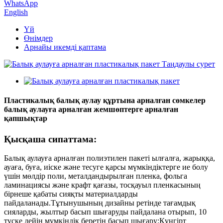
WhatsApp
English
Үй
Өнімдер
Арнайы икемді қаптама
Пластикалық балық аулау құртына арналған сөмкелер
балық аулауға арналған жемшөптерге арналған
қапшықтар
Қысқаша сипаттама:
Балық аулауға арналған полиэтилен пакеті ылғалға, жарыққа,
ауаға, буға, иіске және тесуге қарсы мүмкіндіктерге ие болу
үшін мөлдір поли, металдандырылған пленка, фольга
ламинациясы және крафт қағазы, тосқауыл пленкасының
бірнеше қабаты сияқты материалдарды
пайдаланады.Тұтынушының дизайны ретінде тағамдық
сияларды, жылтыр басып шығаруды пайдалана отырып, 10
түске дейін мүмкіндік беретін басып шығару;Күңгірт