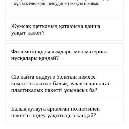
- бұл мәселелерді шешудің ең жақсы шешімі.
Жұмсақ щетканың қатаюына қанша
уақыт қажет?
Фильмнің құрылымдары мен материал
нұсқалары қандай?
Сіз қайта өңдеуге болатын немесе
компостталатын балық аулауға арналған
пластикалық пакетті ұсынасыз ба?
Балық аулауға арналған полиэтилен
пакетін өңдеу уақытыңыз қандай?