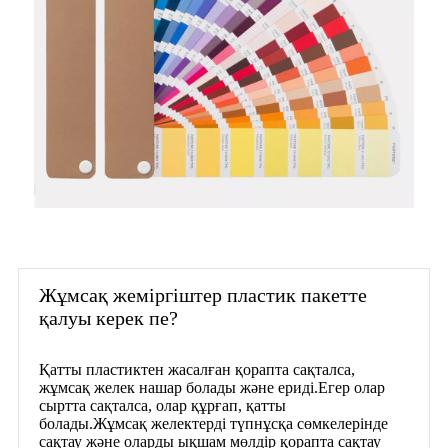
Жұмсақ жеміргіштер пластик пакетте
қалуы керек пе?
Қатты пластиктен жасалған қорапта сақталса,
жұмсақ желек нашар болады және ериді.Егер олар
сыртта сақталса, олар құрғап, қатты
болады.Жұмсақ желектерді түпнұсқа сөмкелерінде
сақтау және оларды ықшам мөлдір қорапта сақтау