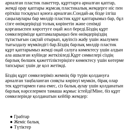
арналған пластик пакеттер, құрттарға арналған қаптар,
жемді орау қаптары жұмсақ пластикалық жемдерге иіс пен
еріткіш тосқауыл қоюға арналған.Сондай-ақ бізде ілгіш
саңылаулары бар мөлдір пластик құрт қаптарымыз бар, бұл
сізге өнімдеріңізді толық көрінетін және сенімді
қорғаныспен көрсетуге оңай жол береді.Біздің құрт
сөмкелерімізде қаптамаларыңыз бен өнімдеріңіздің
тұтастығын сақтай отырып, қауіпсіз жабу үшін жылумен
тығыздалу мүмкіндігі бар.Біздің барлық мөлдір пластик
құрт қаптарымыз жемді оңай салуға көмектесу үшін алдын
ала ашылған күйінде жеткізіледі.Құрт сөмкелері сіздің
барлық бөлшек қажеттіліктеріңізге көмектесу үшін көтерме
тапсырыс үшін де қол жетімді.
Біздің құрт сөмкелеріміз жемнің бір түрін қолдануға
арналған таңбаланған сияқты көрінуі мүмкін, бірақ олар
тек құрттармен ғана емес, сіз балық аулау үшін қолданатын
барлық нәрселермен тамаша жұмыс істейді!Міне, біз құрт
сөмкелерінде қолданатын кейбір жемдер:
● Грабтар
● Жеміс балық
● Түтіктер