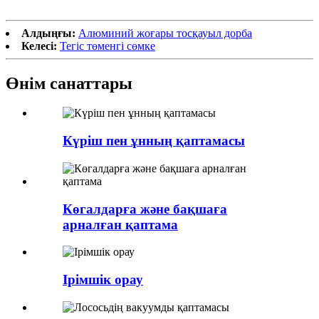
Алдыңғы:
Алюминий жоғары тосқауыл дорба
Келесі:
Тегіс төменгі сөмке
Өнім санаттары
Күріш пен ұнның қаптамасы
Көгалдарға және бақшаға
арналған қаптама
Ірімшік орау