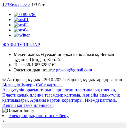
1
2
3
Келесі >
>>
1/3 бет
ЖАЗЫЛУШЫЛАР
Мекен-жайы:
Әуежай өнеркәсіптік аймағы, Ченьян
ауданы, Циндао, Қытай.
Тел:
+86-13853283162
Электрондық пошта:
grascot@gmail.com
© Авторлық құқық - 2010-2022 : Барлық құқықтар қорғалған.
Ыстық өнімдер
-
Сайт картасы
Азық-түлік орауыштарына арналған пластикалық пленка
,
Пластикалық пленка тағамдық қаптама
,
Арнайы азық-түлік
қаптамалары
,
Арнайы картон қораптары
,
Икемді қаптама
,
Иілгіш қаптама пленкасы
,
Электрондық поштаны жіберу
x