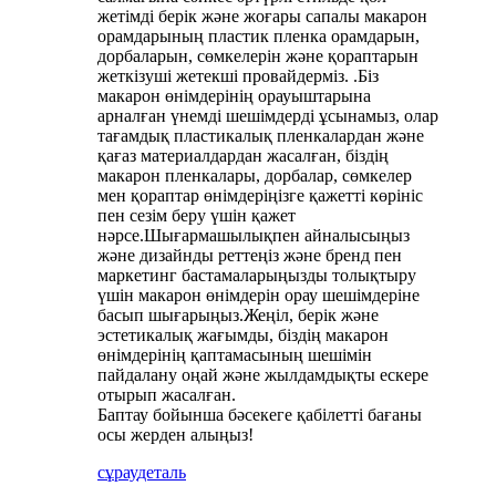
жетімді берік және жоғары сапалы макарон
орамдарының пластик пленка орамдарын,
дорбаларын, сөмкелерін және қораптарын
жеткізуші жетекші провайдерміз. .Біз
макарон өнімдерінің орауыштарына
арналған үнемді шешімдерді ұсынамыз, олар
тағамдық пластикалық пленкалардан және
қағаз материалдардан жасалған, біздің
макарон пленкалары, дорбалар, сөмкелер
мен қораптар өнімдеріңізге қажетті көрініс
пен сезім беру үшін қажет
нәрсе.Шығармашылықпен айналысыңыз
және дизайнды реттеңіз және бренд пен
маркетинг бастамаларыңызды толықтыру
үшін макарон өнімдерін орау шешімдеріне
басып шығарыңыз.Жеңіл, берік және
эстетикалық жағымды, біздің макарон
өнімдерінің қаптамасының шешімін
пайдалану оңай және жылдамдықты ескере
отырып жасалған.
Баптау бойынша бәсекеге қабілетті бағаны
осы жерден алыңыз!
сұрау
деталь