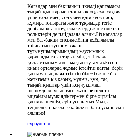
Көгалдар мен бақшаның икемді қаптамасы
тыңайтқыштар мен топырақ өңдеуді сақтау
үшін ғана емес, сонымен қатар компост,
құмыра топырағы және тұқымдар тегіс
дорбаларды төсеу, сөмкелерді және пленка
роликтерін де пайдалана алады.Біз көгалдар
мен бау-бақша өнеркәсібінің құбылмалы
табиғатын түсінеміз және
тұтынушыларымыздың маусымдық
қарқынды талаптарын міндетті түрде
қолдайтынымызды мақтан тұтамыз.Біз ең
қиын орталарда жұмыс істейтін қатты, берік
қаптаманың қажеттілігін білеміз және біз
жеткіземіз.Біз қабық, мульча, құм, тас,
тыңайтқыштар үшін кең ауқымды
шешімдерді ұсынамыз және реттелетін
ыңғайлы мүмкіндіктермен бірге оңтайлы
қаптама шешімдерін ұсынамыз.Мұнда
теңшелген бәсекеге қабілетті баға ұсынысын
алыңыз!
сұрау
деталь