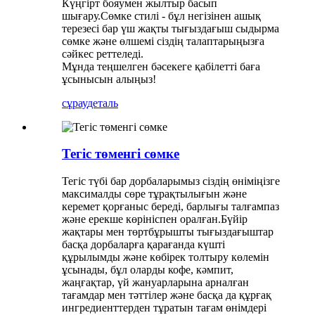
Күңгірт бояумен жылтыр басып
шығару.Сөмке стилі - бұл негізінен ашық
терезесі бар үш жақты тығыздағыш сыдырма
сөмке және өлшемі сіздің талаптарыңызға
сәйкес реттеледі.
Мұнда теңшелген бәсекеге қабілетті баға
ұсынысын алыңыз!
сұрау
деталь
Тегіс төменгі сөмке
Тегіс түбі бар дорбаларымыз сіздің өніміңізге
максималды сөре тұрақтылығын және
керемет қорғаныс береді, барлығы талғампаз
және ерекше көрініспен оралған.Бүйір
жақтары мен төртбұрышты тығыздағыштар
басқа дорбаларға қарағанда күшті
құрылымды және көбірек толтыру көлемін
ұсынады, бұл оларды кофе, кәмпит,
жаңғақтар, үй жануарларына арналған
тағамдар мен тәттілер және басқа да құрғақ
ингредиенттерден тұратын тағам өнімдері