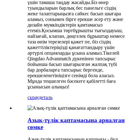
үшін тамаша таңдау жасайды.Біз өнер
туындыларын барлық бес панельге сіздің
жеке талаптарыңызға сәйкес басып шығара
аламыз, сонымен бірге ерекше әсер ету және
дизайн мүмкіндіктерін қамтамасыз
етеміз.Қосымша төртбұрышты тығыздауыш,
найзағай, клапан, дөңгелек бұрыштар немесе
таза өнім терезелері қажет пе, біз сіздің
қажеттіліктеріңізді қанағаттандыру үшін
әртүрлі опцияларды ұсына аламыз.Тікелей
Qingdao Advanmatch дүкенінен тапсырыс
бойынша басып шығарылған жалпақ түбі
бар дорбаларға тапсырыс бергенде,
ерекшеленетініңізге сенімді бола аласыз.
Мұнда теңшелген бәсекеге қабілетті баға
ұсынысын алыңыз!
сұрау
деталь
Азық-түлік қаптамасына арналған
сөмке
Азық-түлік қаптамасының қапшығы - бұл