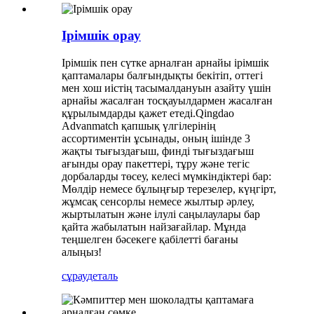
Ірімшік орау
Ірімшік пен сүтке арналған арнайы ірімшік
қаптамалары балғындықты бекітіп, оттегі
мен хош иістің тасымалдануын азайту үшін
арнайы жасалған тосқауылдармен жасалған
құрылымдарды қажет етеді.Qingdao
Advanmatch қапшық үлгілерінің
ассортиментін ұсынады, оның ішінде 3
жақты тығыздағыш, финді тығыздағыш
ағынды орау пакеттері, тұру және тегіс
дорбаларды төсеу, келесі мүмкіндіктері бар:
Мөлдір немесе бұлыңғыр терезелер, күңгірт,
жұмсақ сенсорлы немесе жылтыр әрлеу,
жыртылатын және ілулі саңылаулары бар
қайта жабылатын найзағайлар. Мұнда
теңшелген бәсекеге қабілетті бағаны
алыңыз!
сұрау
деталь