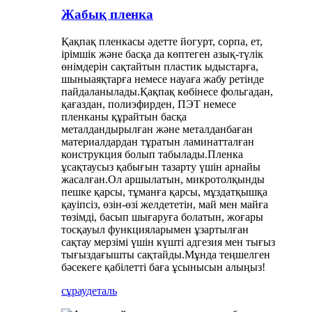
Жабық пленка
Қақпақ пленкасы әдетте йогурт, сорпа, ет,
ірімшік және басқа да көптеген азық-түлік
өнімдерін сақтайтын пластик ыдыстарға,
шыныаяқтарға немесе науаға жабу ретінде
пайдаланылады.Қақпақ көбінесе фольгадан,
қағаздан, полиэфирден, ПЭТ немесе
пленканы құрайтын басқа
металдандырылған және металданбаған
материалдардан тұратын ламинатталған
конструкция болып табылады.Пленка
ұсақтаусыз қабығын тазарту үшін арнайы
жасалған.Ол аршылатын, микротолқынды
пешке қарсы, тұманға қарсы, мұздатқышқа
қауіпсіз, өзін-өзі желдететін, май мен майға
төзімді, басып шығаруға болатын, жоғары
тосқауыл функцияларымен ұзартылған
сақтау мерзімі үшін күшті адгезия мен тығыз
тығыздағышты сақтайды.Мұнда теңшелген
бәсекеге қабілетті баға ұсынысын алыңыз!
сұрау
деталь