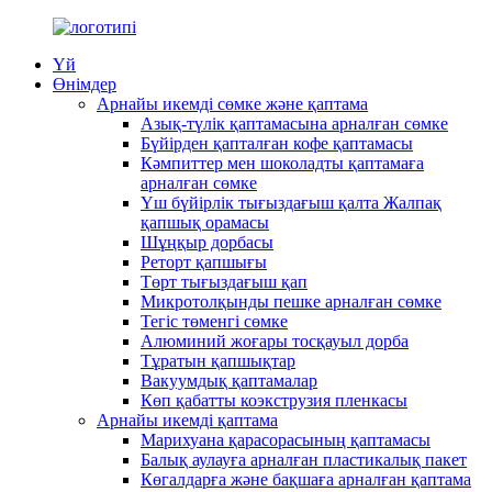
Үй
Өнімдер
Арнайы икемді сөмке және қаптама
Азық-түлік қаптамасына арналған сөмке
Бүйірден қапталған кофе қаптамасы
Кәмпиттер мен шоколадты қаптамаға
арналған сөмке
Үш бүйірлік тығыздағыш қалта Жалпақ
қапшық орамасы
Шұңқыр дорбасы
Реторт қапшығы
Төрт тығыздағыш қап
Микротолқынды пешке арналған сөмке
Тегіс төменгі сөмке
Алюминий жоғары тосқауыл дорба
Тұратын қапшықтар
Вакуумдық қаптамалар
Көп қабатты коэкструзия пленкасы
Арнайы икемді қаптама
Марихуана қарасорасының қаптамасы
Балық аулауға арналған пластикалық пакет
Көгалдарға және бақшаға арналған қаптама