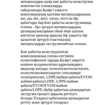
материалдары қазір көп қабатты коэкструзия
композиттік пленкаларды
пайдаланады.Қазіргі уақытта
композициялық қаптама материалдарының
екі, үш, бес, жеті, тоғыз, тіпті он бір
қабаттары бар.Көп қабатты коэкструзиялық
пленка - бұл әртүрлі материалдардың
артықшылықтарына ойын бере алатын
көптеген арналар арқылы бір уақытта бір
қалыптан әртүрлі пластикалық
материалдарды экструзиялайтын пленка.
Көп қабатты коэкструдталған
композициялық пленка негізінен
полиолефиннен тұрады.Қазіргі уақытта
кеңінен қолданылатын құрылымдарға
мыналар жатады: полиэтилен/полиэтилен,
полиэтилен/винилацетат сополимері/
полипропилен, LDPE/жабым қабаты/EVOH/
жабым қабаты/LDPE, LDPE/жабым
қабаты/EVOH/EVOH/жабым
қабаты/LDPE.Әрбір қабаттың қалыңдығын
экструзия процесі арқылы реттеуге
болады.Тосқауыл қабатының қалыңдығын
реттеу және әртүрлі тосқауыл