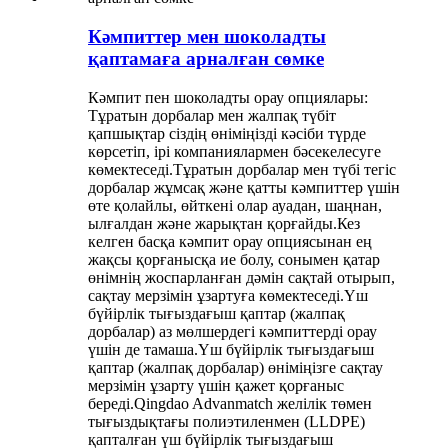
Кәмпиттер мен шоколадты
қаптамаға арналған сөмке
Кәмпит пен шоколадты орау опциялары:
Тұратын дорбалар мен жалпақ түбіт
қапшықтар сіздің өніміңізді кәсіби түрде
көрсетіп, ірі компаниялармен бәсекелесуге
көмектеседі.Тұратын дорбалар мен түбі тегіс
дорбалар жұмсақ және қатты кәмпиттер үшін
өте қолайлы, өйткені олар ауадан, шаңнан,
ылғалдан және жарықтан қорғайды.Кез
келген басқа кәмпит орау опциясынан ең
жақсы қорғанысқа ие болу, сонымен қатар
өнімнің жоспарланған дәмін сақтай отырып,
сақтау мерзімін ұзартуға көмектеседі.Үш
бүйірлік тығыздағыш қаптар (жалпақ
дорбалар) аз мөлшердегі кәмпиттерді орау
үшін де тамаша.Үш бүйірлік тығыздағыш
қаптар (жалпақ дорбалар) өніміңізге сақтау
мерзімін ұзарту үшін қажет қорғаныс
береді.Qingdao Advanmatch желілік төмен
тығыздықтағы полиэтиленмен (LLDPE)
қапталған үш бүйірлік тығыздағыш