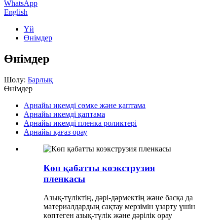
WhatsApp
English
Үй
Өнімдер
Өнімдер
Шолу:
Барлық
Өнімдер
Арнайы икемді сөмке және қаптама
Арнайы икемді қаптама
Арнайы икемді пленка роликтері
Арнайы қағаз орау
Көп қабатты коэкструзия
пленкасы
Азық-түліктің, дәрі-дәрмектің және басқа да
материалдардың сақтау мерзімін ұзарту үшін
көптеген азық-түлік және дәрілік орау