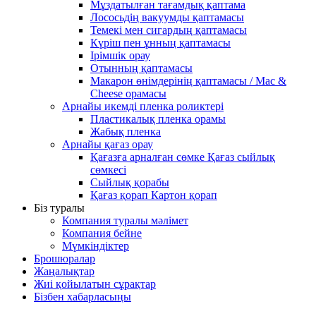
Мұздатылған тағамдық қаптама
Лососьдің вакуумды қаптамасы
Темекі мен сигардың қаптамасы
Күріш пен ұнның қаптамасы
Ірімшік орау
Отынның қаптамасы
Макарон өнімдерінің қаптамасы / Mac &
Cheese орамасы
Арнайы икемді пленка роликтері
Пластикалық пленка орамы
Жабық пленка
Арнайы қағаз орау
Қағазға арналған сөмке Қағаз сыйлық
сөмкесі
Сыйлық қорабы
Қағаз қорап Картон қорап
Біз туралы
Компания туралы мәлімет
Компания бейне
Мүмкіндіктер
Брошюралар
Жаңалықтар
Жиі қойылатын сұрақтар
Бізбен хабарласыңы