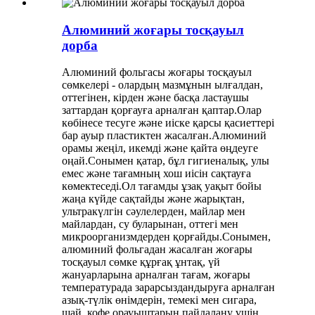
Алюминий жоғары тосқауыл
дорба
Алюминий фольгасы жоғары тосқауыл
сөмкелері - олардың мазмұнын ылғалдан,
оттегінен, кірден және басқа ластаушы
заттардан қорғауға арналған қаптар.Олар
көбінесе тесуге және иіске қарсы қасиеттері
бар ауыр пластиктен жасалған.Алюминий
орамы жеңіл, икемді және қайта өңдеуге
оңай.Сонымен қатар, бұл гигиеналық, улы
емес және тағамның хош иісін сақтауға
көмектеседі.Ол тағамды ұзақ уақыт бойы
жаңа күйде сақтайды және жарықтан,
ультракүлгін сәулелерден, майлар мен
майлардан, су буларынан, оттегі мен
микроорганизмдерден қорғайды.Сонымен,
алюминий фольгадан жасалған жоғары
тосқауыл сөмке құрғақ ұнтақ, үй
жануарларына арналған тағам, жоғары
температурада зарарсыздандыруға арналған
азық-түлік өнімдерін, темекі мен сигара,
шай, кофе орауыштарын пайдалану үшін