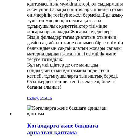
қаптамасының мүмкіндіктері, ол сыдырманы
жабу үшін басыңыз опциялары ішіндегі отын
өнімдерінің төгілуіне жол бермейді.Бұл азық-
түлік өнімдерін қаптамаға қатысты
тұтынушылық қажеттіліктер тізімінде
жоғары орын алады.Жоғары кедергілер:
Біздің фильмдер тағам ұнататын отынның
дәмін сақтайтын және сонымен бірге өнімнің
балғындығын сақтай алатын жоғары сапалы
материалдардан жасалған.Төзімділік және
тесуге төзімділік:
Бұл мүмкіндіктер де өте маңызды,
сондықтан отын қаптаманы оңай тесіп
кетпей, тұтынушыларға тыныштық береді.
Осы жерден теңшелген бәсекеге қабілетті
бағаны алыңыз!
сұрау
деталь
Көгалдарға және бақшаға
арналған қаптама