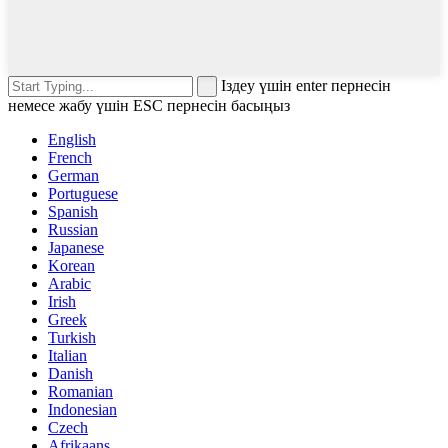
Іздеу үшін enter пернесін
немесе жабу үшін ESC пернесін басыңыз
English
French
German
Portuguese
Spanish
Russian
Japanese
Korean
Arabic
Irish
Greek
Turkish
Italian
Danish
Romanian
Indonesian
Czech
Afrikaans