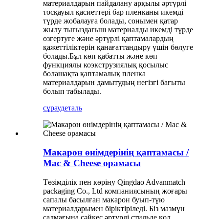
материалдарын пайдалану арқылы әртүрлі
тосқауыл қасиеттері бар пленканы икемді
түрде жобалауға болады, сонымен қатар
жылу тығыздағыш материалды икемді түрде
өзгертуге және әртүрлі қаптамалардың
қажеттіліктерін қанағаттандыру үшін бөлуге
болады.Бұл көп қабатты және көп
функциялы коэкструзиялық қосылыс
болашақта қаптамалық пленка
материалдарын дамытудың негізгі бағыты
болып табылады.
сұрау
деталь
Макарон өнімдерінің қаптамасы /
Mac & Cheese орамасы
Төзімділік пен көріну Qingdao Advanmatch
packaging Co., Ltd компаниясының жоғары
сапалы басылған макарон буып-түю
материалдарымен біріктіріледі. Біз мазмұн
салмағына сәйкес әртүрлі стильде қол