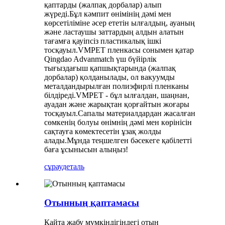
қаптарды (жалпақ дорбалар) алып
жүреді.Бұл кәмпит өнімінің дәмі мен
көрсетіліміне әсер ететін ылғалдың, ауаның
және ластаушы заттардың алдын алатын
тағамға қауіпсіз пластикалық ішкі
тосқауыл.VMPET пленкасы сонымен қатар
Qingdao Advanmatch үш бүйірлік
тығыздағыш қапшықтарында (жалпақ
дорбалар) қолданылады, ол вакуумды
металдандырылған полиэфирлі пленканы
білдіреді.VMPET - бұл ылғалдан, шаңнан,
ауадан және жарықтан қорғайтын жоғары
тосқауыл.Сапалы материалдардан жасалған
сөмкенің болуы өнімнің дәмі мен көрінісін
сақтауға көмектесетін ұзақ жолды
алады.Мұнда теңшелген бәсекеге қабілетті
баға ұсынысын алыңыз!
сұрау
деталь
Отынның қаптамасы
Қайта жабу мүмкіндігіндегі отын