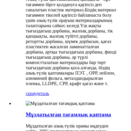
тағаммен бірге қолдануға қауіпсіз деп
саналатын пластик материал.Біздің материал
тағаммен тікелей қауіпсіз байланыста болу
үшін азық-түлік орауыш материалдарының
талаптарына сәйкес келеді.Үш жақты
тығыздағыш дорбаны, жалпақ дорбаны, тік
қапшықты, жалпақ түбітті дорбаны,
ретортты дорбаны, шүмек дорбасын, қағаз
пластиктен жасалған ламинатталған
дорбаны, артқы тығыздағыш дорбаны, финді
тығыздағыш дорбаны, әр түрлі
компостталатын материалдары бар төрт
тығыздағыш дорбаны қоса алғанда, біздің
азық-түлік қаптамалары ПЭТ. , OPP, нейлон,
алюминий фольга, металдандырылған
пленка, LLDPE, CPP, крафт қағаз және т.
сұрау
деталь
Мұздатылған тағамдық қаптама
Мұздатылған азық-түлік орамы өңдеуден