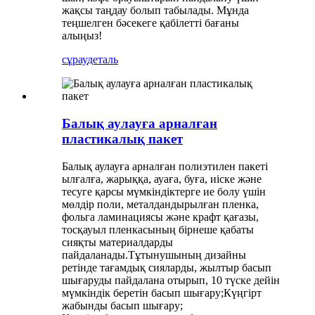
жақсы таңдау болып табылады. Мұнда
теңшелген бәсекеге қабілетті бағаны
алыңыз!
сұрау
деталь
Балық аулауға арналған
пластикалық пакет
Балық аулауға арналған полиэтилен пакеті
ылғалға, жарыққа, ауаға, буға, иіске және
тесуге қарсы мүмкіндіктерге ие болу үшін
мөлдір поли, металдандырылған пленка,
фольга ламинациясы және крафт қағазы,
тосқауыл пленкасының бірнеше қабаты
сияқты материалдарды
пайдаланады.Тұтынушының дизайны
ретінде тағамдық сияларды, жылтыр басып
шығаруды пайдалана отырып, 10 түске дейін
мүмкіндік беретін басып шығару;Күңгірт
жабынды басып шығару;