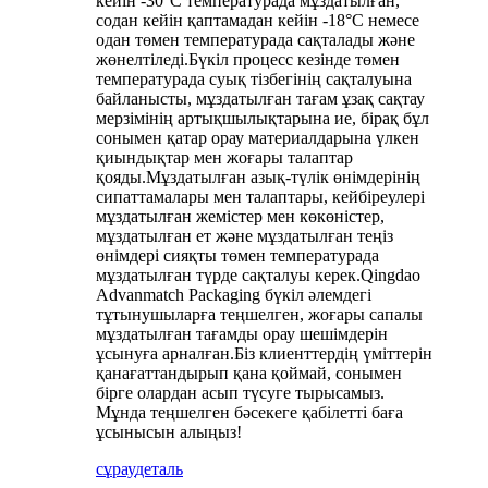
кейін -30°C температурада мұздатылған,
содан кейін қаптамадан кейін -18°C немесе
одан төмен температурада сақталады және
жөнелтіледі.Бүкіл процесс кезінде төмен
температурада суық тізбегінің сақталуына
байланысты, мұздатылған тағам ұзақ сақтау
мерзімінің артықшылықтарына ие, бірақ бұл
сонымен қатар орау материалдарына үлкен
қиындықтар мен жоғары талаптар
қояды.Мұздатылған азық-түлік өнімдерінің
сипаттамалары мен талаптары, кейбіреулері
мұздатылған жемістер мен көкөністер,
мұздатылған ет және мұздатылған теңіз
өнімдері сияқты төмен температурада
мұздатылған түрде сақталуы керек.Qingdao
Advanmatch Packaging бүкіл әлемдегі
тұтынушыларға теңшелген, жоғары сапалы
мұздатылған тағамды орау шешімдерін
ұсынуға арналған.Біз клиенттердің үміттерін
қанағаттандырып қана қоймай, сонымен
бірге олардан асып түсуге тырысамыз.
Мұнда теңшелген бәсекеге қабілетті баға
ұсынысын алыңыз!
сұрау
деталь