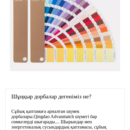
Шұңқыр дорбалар дегеніміз не?
Сұйық қаптамаға арналған шүмек
дорбалары.Qingdao Advanmatch шүмегі бар
сөмкелерді шығарады.... Шырындар мен
энергетикалық сусындардың қаптамасы, сұйық