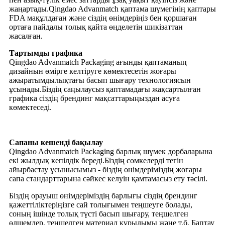
жаңартады.Qingdao Advanmatch қаптама шүмегінің қаптары
FDA мақұлдаған және сіздің өнімдеріңіз бен қоршаған
ортаға пайдалы толық қайта өңделетін шикізаттан
жасалған.
Тартымды графика
Qingdao Advanmatch Packaging ағынды қаптаманың
дизайнын өмірге келтіруге көмектесетін жоғары
ажыратымдылықтағы басып шығару технологиясын
ұсынады.Біздің саңылаусыз қаптамадағы жақсартылған
графика сіздің брендинг мақсаттарыңыздан асуға
көмектеседі.
Сапаны кешенді бақылау
Qingdao Advanmatch Packaging барлық шүмек дорбаларына
екі жылдық кепілдік береді.Біздің сөмкелерді тегін
айырбастау ұсынысымыз - біздің өнімдеріміздің жоғары
сапа стандарттарына сәйкес келуін қамтамасыз ету тәсілі.
Біздің орауыш өнімдеріміздің барлығы сіздің брендинг
қажеттіліктеріңізге сай толығымен теңшеуге болады,
соның ішінде толық түсті басып шығару, теңшелген
өлшемдер, теңшелген материал құрылымы және т.б. Баптау