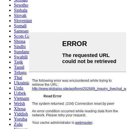
Sesotho
Sinhala
Slovak
Slovenian
Somali
Samoan
Scots Gaelic
Shona
Sindhi
Sundanese
Swahili
Tajik
Tamil
Telugu
Thai
Ukrainian
Urdu
Uzbek
Vietnamese
Welsh
Xhosa
Yiddish
Yoruba
Zulu