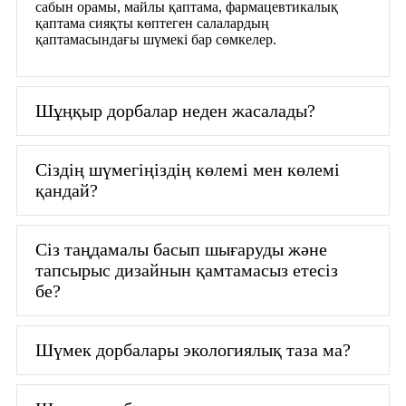
сабын орамы, майлы қаптама, фармацевтикалық
қаптама сияқты көптеген салалардың
қаптамасындағы шүмекі бар сөмкелер.
Шұңқыр дорбалар неден жасалады?
Сіздің шүмегіңіздің көлемі мен көлемі
қандай?
Сіз таңдамалы басып шығаруды және
тапсырыс дизайнын қамтамасыз етесіз
бе?
Шүмек дорбалары экологиялық таза ма?