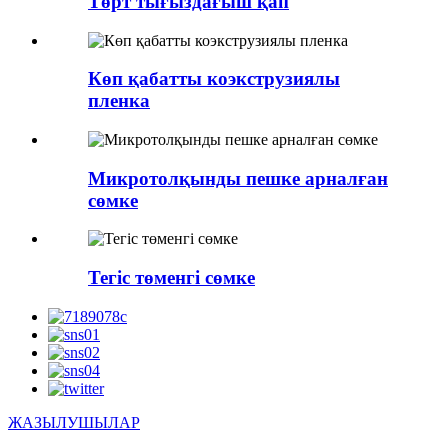
Төрт тығыздағыш қап
Көп қабатты коэкструзиялы
пленка
Микротолқынды пешке арналған
сөмке
Тегіс төменгі сөмке
ЖАЗЫЛУШЫЛАР