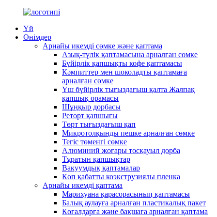
Үй
Өнімдер
Арнайы икемді сөмке және қаптама
Азық-түлік қаптамасына арналған сөмке
Бүйірлік қапшықты кофе қаптамасы
Кәмпиттер мен шоколадты қаптамаға
арналған сөмке
Үш бүйірлік тығыздағыш қалта Жалпақ
қапшық орамасы
Шұңқыр дорбасы
Реторт қапшығы
Төрт тығыздағыш қап
Микротолқынды пешке арналған сөмке
Тегіс төменгі сөмке
Алюминий жоғары тосқауыл дорба
Тұратын қапшықтар
Вакуумдық қаптамалар
Көп қабатты коэкструзиялы пленка
Арнайы икемді қаптама
Марихуана қарасорасының қаптамасы
Балық аулауға арналған пластикалық пакет
Көгалдарға және бақшаға арналған қаптама