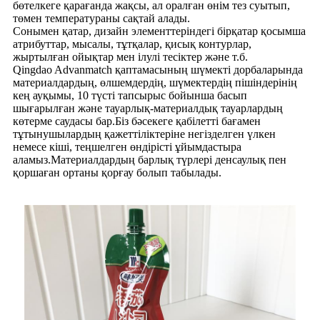
бөтелкеге ​​қарағанда жақсы, ал оралған өнім тез суытып,
төмен температураны сақтай алады.
Сонымен қатар, дизайн элементтеріндегі бірқатар қосымша
атрибуттар, мысалы, тұтқалар, қисық контурлар,
жыртылған ойықтар мен ілулі тесіктер және т.б.
Qingdao Advanmatch қаптамасының шүмекті дорбаларында
материалдардың, өлшемдердің, шүмектердің пішіндерінің
кең ауқымы, 10 түсті тапсырыс бойынша басып
шығарылған және тауарлық-материалдық тауарлардың
көтерме саудасы бар.Біз бәсекеге қабілетті бағамен
тұтынушылардың қажеттіліктеріне негізделген үлкен
немесе кіші, теңшелген өндірісті ұйымдастыра
аламыз.Материалдардың барлық түрлері денсаулық пен
қоршаған ортаны қорғау болып табылады.