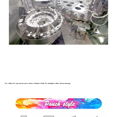
Түс сәйкестігі: расталған үлгіге немесе Pantone Guide Түс нөміріне сәйкес басып шығару