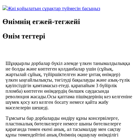
Жиі қойылатын сұрақтар түймесін басыңыз
Өнімнің егжей-тегжейі
Өнім тегтері
Шұңқырлы дорбалар бүкіл әлемде үлкен танымалдылыққа
ие болды және көптеген қолданбалар үшін (сұйық,
жартылай сұйық, түйіршіктелген және ұнтақ өнімдер)
үлкен ыңғайлылықты, төгілуді бақылауды және азық-түлік
қауіпсіздігін қамтамасыз етеді. қарапайым 3 бүйірлік
пломба) көптеген өнімдердің бөлшек саудасында
революция жасады.Осы қаптама пішімдерінің кез келгеніне
шүмек қосу кез келген босату немесе қайта жабу
мәселелерін шешеді.
Тұмсығы бар дорбаларды өндіру құны консервілерге,
пластикалық бөтелкелерге немесе шыны бөтелкелерге
қарағанда төмен екені анық, ал тасымалдау мен сақтау
құны төмендейтіні анық.Өнімнің оқшаулау өнімділігі