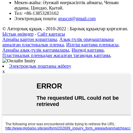
Мекен-жайы:
Әуежай өнеркәсіптік аймағы, Ченьян
ауданы, Циндао, Қытай.
Тел:
+86-13853283162
Электрондық пошта:
grascot@gmail.com
© Авторлық құқық - 2010-2022 : Барлық құқықтар қорғалған.
Ыстық өнімдер
-
Сайт картасы
Арнайы картон қораптары
,
Азық-түлік орауыштарына
арналған пластикалық пленка
,
Иілгіш қаптама пленкасы
,
Арнайы азық-түлік қаптамалары
,
Икемді қаптама
,
Пластикалық пленкадан жасалған тағамдық қаптама
,
Электрондық поштаны жіберу
x