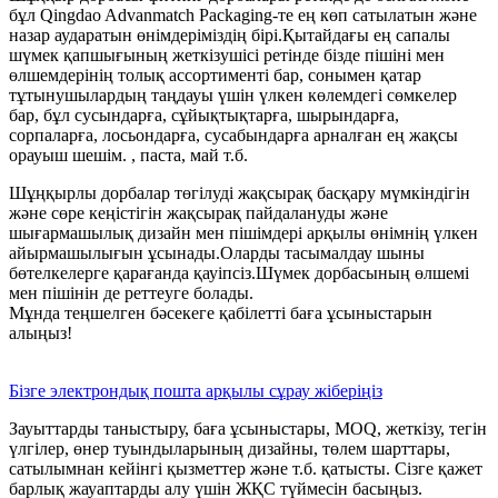
бұл Qingdao Advanmatch Packaging-те ең көп сатылатын және
назар аударатын өнімдеріміздің бірі.Қытайдағы ең сапалы
шүмек қапшығының жеткізушісі ретінде бізде пішіні мен
өлшемдерінің толық ассортименті бар, сонымен қатар
тұтынушылардың таңдауы үшін үлкен көлемдегі сөмкелер
бар, бұл сусындарға, сұйықтықтарға, шырындарға,
сорпаларға, лосьондарға, сусабындарға арналған ең жақсы
орауыш шешім. , паста, май т.б.
Шұңқырлы дорбалар төгілуді жақсырақ басқару мүмкіндігін
және сөре кеңістігін жақсырақ пайдалануды және
шығармашылық дизайн мен пішімдері арқылы өнімнің үлкен
айырмашылығын ұсынады.Оларды тасымалдау шыны
бөтелкелерге қарағанда қауіпсіз.Шүмек дорбасының өлшемі
мен пішінін де реттеуге болады.
Мұнда теңшелген бәсекеге қабілетті баға ұсыныстарын
алыңыз!
Бізге электрондық пошта арқылы сұрау жіберіңіз
Зауыттарды таныстыру, баға ұсыныстары, MOQ, жеткізу, тегін
үлгілер, өнер туындыларының дизайны, төлем шарттары,
сатылымнан кейінгі қызметтер және т.б. қатысты. Сізге қажет
барлық жауаптарды алу үшін ЖҚС түймесін басыңыз.