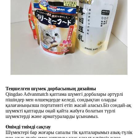
Теңшелген шүмек дорбасының дизайны
Qingdao Advanmatch қаптама шүмегі дорбалары әртүрлі
пішіндер мен өлшемдерде келеді, сондықтан оларды
қалағаныңызша портативті етіп жасай аласыз.Біз сондай-ақ
шүмекті қаптарды оңай қайта жабуға болатын түрлі
шүмектерді және арматураларды ұсынамыз.
Өнімді тиімді сақтау
Шүмектері бар жоғары сапалы тік қалталарымыз азық-түлік
пен азық-түлік емес заттарды ұзақ уақыт қауіпсіз және