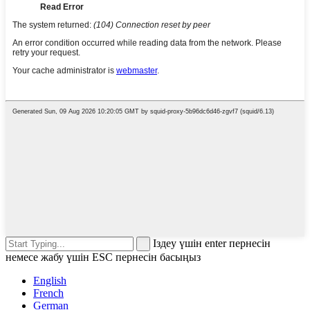
Іздеу үшін enter пернесін
немесе жабу үшін ESC пернесін басыңыз
English
French
German