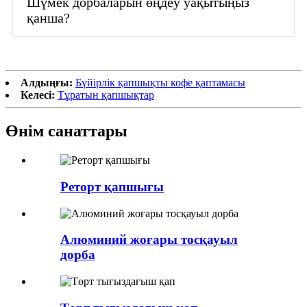
Шүмек дорбаларын өңдеу уақытыңыз
қанша?
Алдыңғы:
Бүйірлік қапшықты кофе қаптамасы
Келесі:
Тұратын қапшықтар
Өнім санаттары
Реторт қапшығы
Алюминий жоғары тосқауыл
дорба