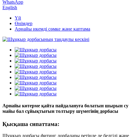
WhatsApp
English
Үй
Өнімдер
Арнайы икемді сөмке және қаптама
Арнайы көтерме қайта пайдалануға болатын шырын су
майы бал сұйықтығын толтыру шүмегінің дорбасы
Қысқаша сипаттама:
Шұңқыр дорбасы фитинг дорбалары ретінде де белгілі және