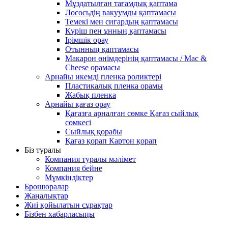
Мұздатылған тағамдық қаптама
Лососьдің вакуумды қаптамасы
Темекі мен сигардың қаптамасы
Күріш пен ұнның қаптамасы
Ірімшік орау
Отынның қаптамасы
Макарон өнімдерінің қаптамасы / Mac &
Cheese орамасы
Арнайы икемді пленка роликтері
Пластикалық пленка орамы
Жабық пленка
Арнайы қағаз орау
Қағазға арналған сөмке Қағаз сыйлық
сөмкесі
Сыйлық қорабы
Қағаз қорап Картон қорап
Біз туралы
Компания туралы мәлімет
Компания бейне
Мүмкіндіктер
Брошюралар
Жаңалықтар
Жиі қойылатын сұрақтар
Бізбен хабарласыңы