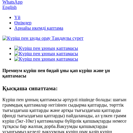
WhatsApp
English
Үй
Өнімдер
Арнайы икемді қаптама
Премиум күріш пен бидай ұны қап күріш және ұн
қаптамасы
Қысқаша сипаттама:
Күріш пен ұнның қаптамасы әртүрлі пішінде болады: шағын
граммдық қаптамалар негізінен сыдырма қаптарды, төрттік
тығыздағыш қаптарды және артқы тығыздағыш қаптарды
(финді тығыздағыш қаптарды) пайдаланады, ал үлкен грамм
күріш (5кг-10кг) қаптамалары бүйірлік қапшықтарды немесе
тұтқасы бар жалпақ дорба.Вакуумды қапшықтарды
ұсынғымыз келеді: вакуумдық күріш орау қазір күріш