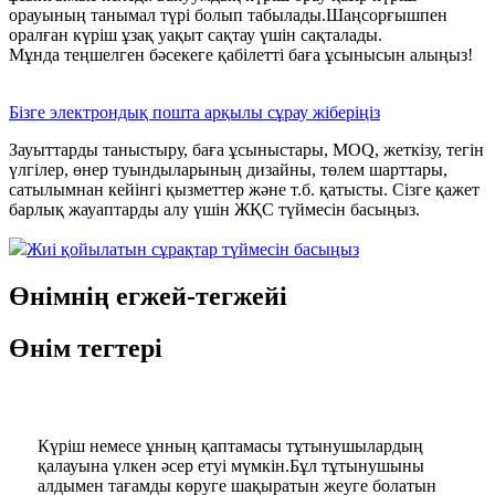
орауының танымал түрі болып табылады.Шаңсорғышпен
оралған күріш ұзақ уақыт сақтау үшін сақталады.
Мұнда теңшелген бәсекеге қабілетті баға ұсынысын алыңыз!
Бізге электрондық пошта арқылы сұрау жіберіңіз
Зауыттарды таныстыру, баға ұсыныстары, MOQ, жеткізу, тегін
үлгілер, өнер туындыларының дизайны, төлем шарттары,
сатылымнан кейінгі қызметтер және т.б. қатысты. Сізге қажет
барлық жауаптарды алу үшін ЖҚС түймесін басыңыз.
Жиі қойылатын сұрақтар түймесін басыңыз
Өнімнің егжей-тегжейі
Өнім тегтері
Күріш немесе ұнның қаптамасы тұтынушылардың
қалауына үлкен әсер етуі мүмкін.Бұл тұтынушыны
алдымен тағамды көруге шақыратын жеуге болатын