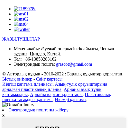
ЖАЗЫЛУШЫЛАР
Мекен-жайы:
Әуежай өнеркәсіптік аймағы, Ченьян
ауданы, Циндао, Қытай.
Тел:
+86-13853283162
Электрондық пошта:
grascot@gmail.com
© Авторлық құқық - 2010-2022 : Барлық құқықтар қорғалған.
Ыстық өнімдер
-
Сайт картасы
Иілгіш қаптама пленкасы
,
Азық-түлік орауыштарына
арналған пластикалық пленка
,
Арнайы азық-түлік
қаптамалары
,
Арнайы картон қораптары
,
Пластикалық
пленка тағамдық қаптама
,
Икемді қаптама
,
Электрондық поштаны жіберу
x