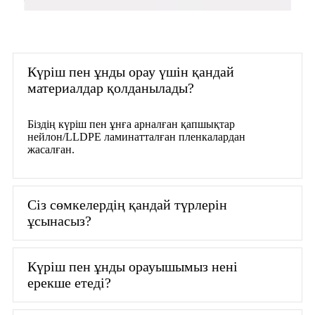
Күріш пен ұнды орау үшін қандай
материалдар қолданылады?
Біздің күріш пен ұнға арналған қапшықтар
нейлон/LLDPE ламинатталған пленкалардан
жасалған.
Сіз сөмкелердің қандай түрлерін
ұсынасыз?
Күріш пен ұнды орауышымыз нені
ерекше етеді?