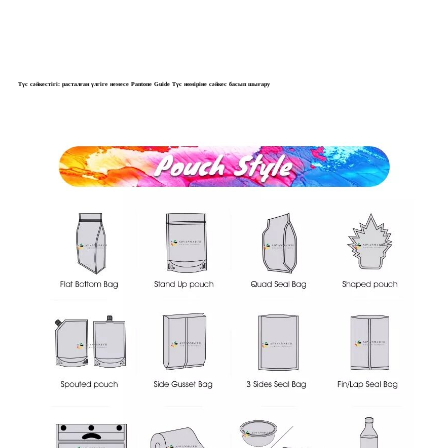
Түс сәйкестігі: расталған үлгіге немесе Pantone Guide Түс нөміріне сәйкес басып шығару