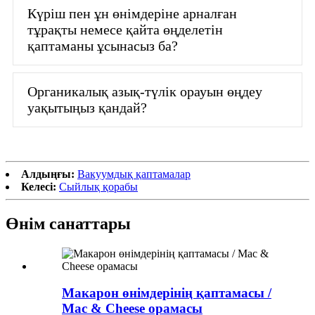
Күріш пен ұн өнімдеріне арналған
тұрақты немесе қайта өңделетін
қаптаманы ұсынасыз ба?
Органикалық азық-түлік орауын өңдеу
уақытыңыз қандай?
Алдыңғы:
Вакуумдық қаптамалар
Келесі:
Сыйлық қорабы
Өнім санаттары
Макарон өнімдерінің қаптамасы /
Mac & Cheese орамасы