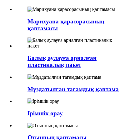
Марихуана қарасорасының
қаптамасы
Балық аулауға арналған
пластикалық пакет
Мұздатылған тағамдық қаптама
Ірімшік орау
Отынның қаптамасы