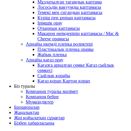
Мұздатылған тағамдық қаптама
Лососьдің вакуумды қаптамасы
Темекі мен сигардың қаптамасы
Күріш пен ұнның қаптамасы
Ірімшік орау
Отынның қаптамасы
Макарон өнімдерінің қаптамасы / Mac &
Cheese орамасы
Арнайы икемді пленка роликтері
Пластикалық пленка орамы
Жабық пленка
Арнайы қағаз орау
Қағазға арналған сөмке Қағаз сыйлық
сөмкесі
Сыйлық қорабы
Қағаз қорап Картон қорап
Біз туралы
Компания туралы мәлімет
Компания бейне
Мүмкіндіктер
Брошюралар
Жаңалықтар
Жиі қойылатын сұрақтар
Бізбен хабарласыңы