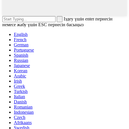
Іздеу үшін enter пернесін
немесе жабу үшін ESC пернесін басыңыз
English
French
German
Portuguese
Spanish
Russian
Japanese
Korean
Arabic
Irish
Greek
Turkish
Italian
Danish
Romanian
Indonesian
Czech
Afrikaans
Swedish