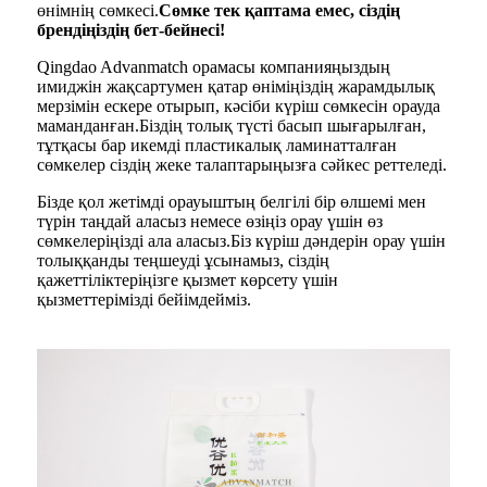
өнімнің сөмкесі.
Сөмке тек қаптама емес, сіздің
брендіңіздің бет-бейнесі!
Qingdao Advanmatch орамасы компанияңыздың
имиджін жақсартумен қатар өніміңіздің жарамдылық
мерзімін ескере отырып, кәсіби күріш сөмкесін орауда
маманданған.Біздің толық түсті басып шығарылған,
тұтқасы бар икемді пластикалық ламинатталған
сөмкелер сіздің жеке талаптарыңызға сәйкес реттеледі.
Бізде қол жетімді орауыштың белгілі бір өлшемі мен
түрін таңдай аласыз немесе өзіңіз орау үшін өз
сөмкелеріңізді ала аласыз.Біз күріш дәндерін орау үшін
толыққанды теңшеуді ұсынамыз, сіздің
қажеттіліктеріңізге қызмет көрсету үшін
қызметтерімізді бейімдейміз.