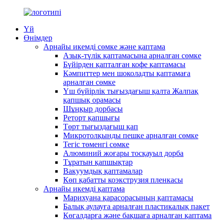
Үй
Өнімдер
Арнайы икемді сөмке және қаптама
Азық-түлік қаптамасына арналған сөмке
Бүйірден қапталған кофе қаптамасы
Кәмпиттер мен шоколадты қаптамаға
арналған сөмке
Үш бүйірлік тығыздағыш қалта Жалпақ
қапшық орамасы
Шұңқыр дорбасы
Реторт қапшығы
Төрт тығыздағыш қап
Микротолқынды пешке арналған сөмке
Тегіс төменгі сөмке
Алюминий жоғары тосқауыл дорба
Тұратын қапшықтар
Вакуумдық қаптамалар
Көп қабатты коэкструзия пленкасы
Арнайы икемді қаптама
Марихуана қарасорасының қаптамасы
Балық аулауға арналған пластикалық пакет
Көгалдарға және бақшаға арналған қаптама