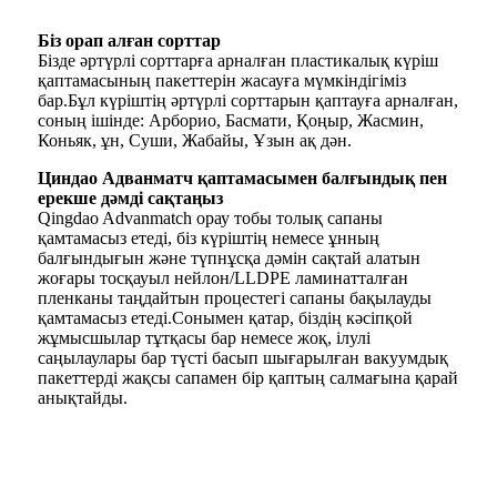
Біз орап алған сорттар
Бізде әртүрлі сорттарға арналған пластикалық күріш
қаптамасының пакеттерін жасауға мүмкіндігіміз
бар.Бұл күріштің әртүрлі сорттарын қаптауға арналған,
соның ішінде: Арборио, Басмати, Қоңыр, Жасмин,
Коньяк, ұн, Суши, Жабайы, Ұзын ақ дән.
Циндао Адванматч қаптамасымен балғындық пен
ерекше дәмді сақтаңыз
Qingdao Advanmatch орау тобы толық сапаны
қамтамасыз етеді, біз күріштің немесе ұнның
балғындығын және түпнұсқа дәмін сақтай алатын
жоғары тосқауыл нейлон/LLDPE ламинатталған
пленканы таңдайтын процестегі сапаны бақылауды
қамтамасыз етеді.Сонымен қатар, біздің кәсіпқой
жұмысшылар тұтқасы бар немесе жоқ, ілулі
саңылаулары бар түсті басып шығарылған вакуумдық
пакеттерді жақсы сапамен бір қаптың салмағына қарай
анықтайды.